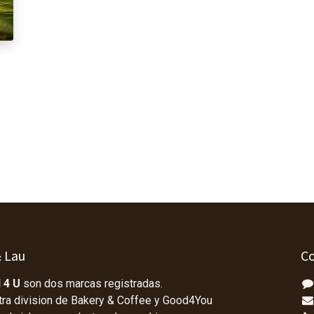
& Lau
Co
 4 U
son dos marcas registradas.
tra division de Bakery & Coffee y Good4You