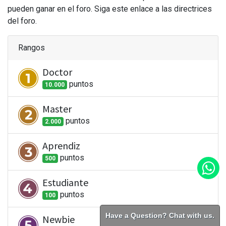
pueden ganar en el foro. Siga este enlace a las directrices
del foro.
Rangos
Doctor
punto
s
10.000
Master
punto
s
2.000
Aprendiz
punto
s
500
Estudiante
punto
s
100
Have a Question? Chat with us.
Newbie