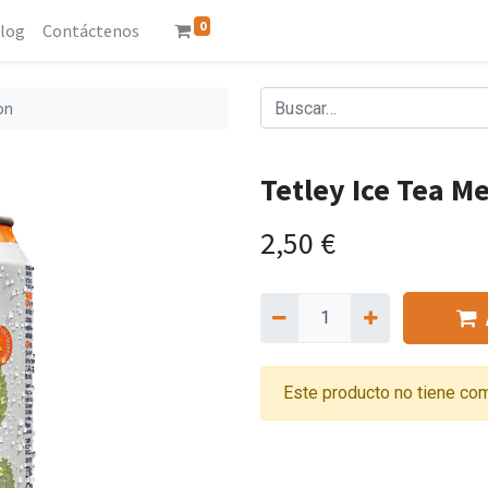
0
log
Contáctenos
on
Tetley Ice Tea M
2,50
€
Este producto no tiene com