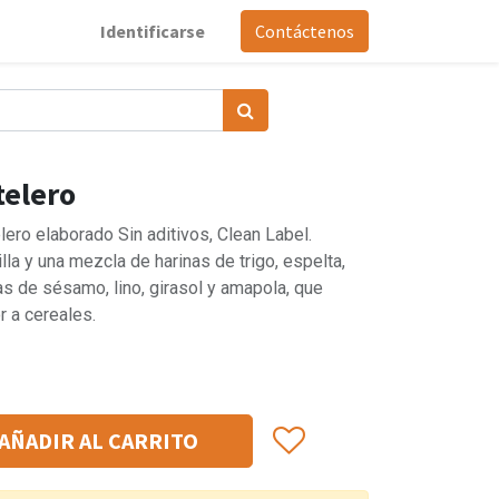
Identificarse
Contáctenos
telero
ero elaborado Sin aditivos, Clean Label.
la y una mezcla de harinas de trigo, espelta,
as de sésamo, lino, girasol y amapola, que
r a cereales.
AÑADIR AL CARRITO