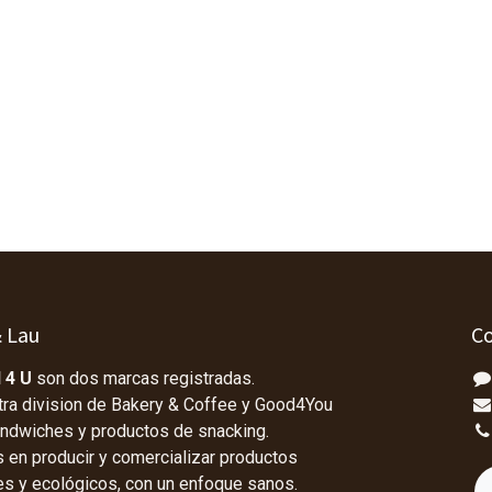
& Lau
Co
 4 U
son dos marcas registradas.
tra division de Bakery & Coffee y Good4You
andwiches y productos de snacking.
en producir y comercializar productos
les y ecológicos, con un enfoque sanos.