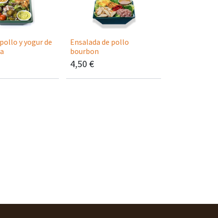
pollo y yogur de
Ensalada de pollo
a
bourbon
4,50
€