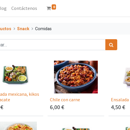
0
log
Contáctenos
uctos
Snack
Comidas
ada mexicana, kikos
acate
Chile con carne
Ensalada 
€
6,00
€
4,50
€