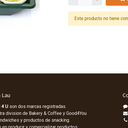
Este producto no tiene com
& Lau
Co
 4 U
son dos marcas registradas.
tra division de Bakery & Coffee y Good4You
andwiches y productos de snacking.
en producir y comercializar productos