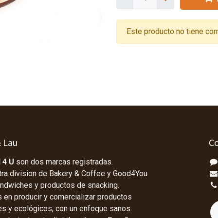
Este producto no tiene com
& Lau
Co
 4 U
son dos marcas registradas.
tra division de Bakery & Coffee y Good4You
andwiches y productos de snacking.
en producir y comercializar productos
les y ecológicos, con un enfoque sanos.