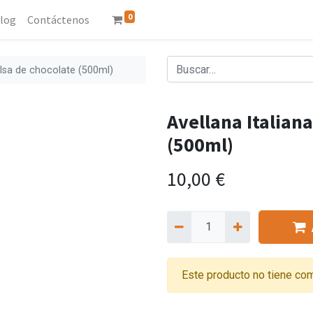
0
log
Contáctenos
alsa de chocolate (500ml)
Avellana Italiana
(500ml)
10,00
€
Este producto no tiene com