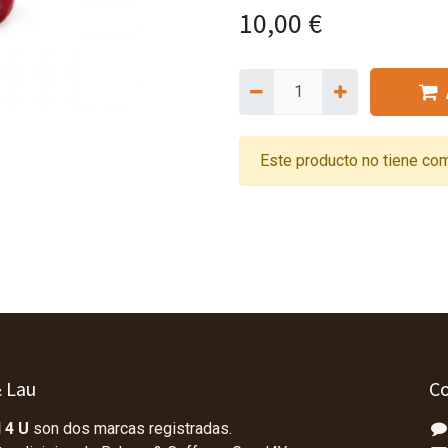
10,00
€
Este producto no tiene com
& Lau
Co
 4 U
son dos marcas registradas.