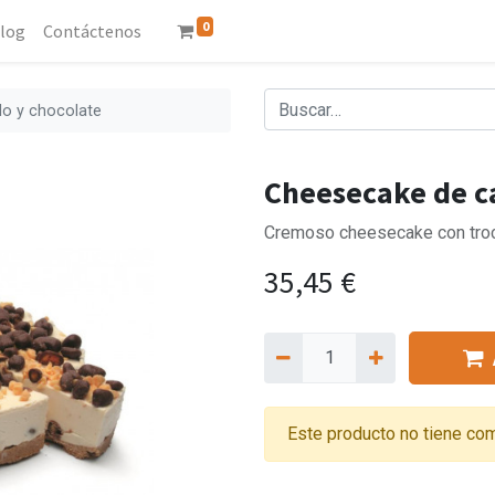
0
log
Contáctenos
o y chocolate
Cheesecake de c
Cremoso cheesecake con troci
35,45
€
Este producto no tiene com